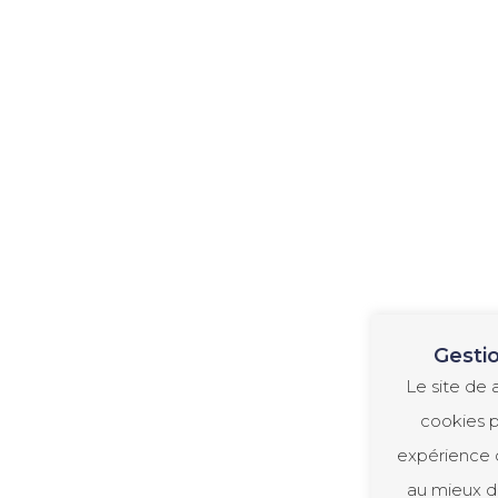
Gesti
Le site de a
cookies p
expérience d
au mieux de