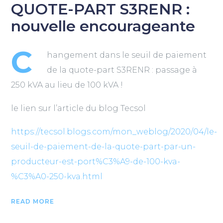
QUOTE-PART S3RENR :
nouvelle encourageante
C
hangement dans le seuil de paiement
de la quote-part S3RENR : passage à
250 kVA au lieu de 100 kVA !
le lien sur l’article du blog Tecsol
https://tecsol.blogs.com/mon_weblog/2020/04/le-
seuil-de-paiement-de-la-quote-part-par-un-
producteur-est-port%C3%A9-de-100-kva-
%C3%A0-250-kva.html
READ MORE