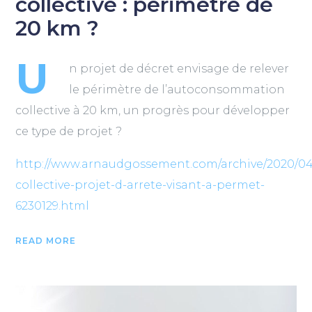
collective : périmètre de
20 km ?
U
n projet de décret envisage de relever
le périmètre de l’autoconsommation
collective à 20 km, un progrès pour développer
ce type de projet ?
http://www.arnaudgossement.com/archive/2020/0
collective-projet-d-arrete-visant-a-permet-
6230129.html
READ MORE