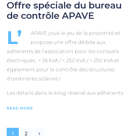
Offre spéciale du bureau
de contrôle APAVE
L’
APAVE joue le jeu de la proximité et
propose une offre dédiée aux
adhérents de l’association pour les consuels
électriques : < 36 kVA / < 250 kVA / > 250 kVA et
également pour le contrôle des structures
d’ombrières solaires !
Les détails dans le blog réservé aux adhérents.
READ MORE
1
2