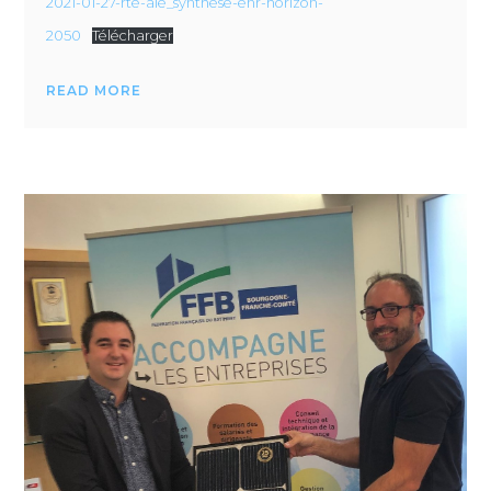
2021-01-27-rte-aie_synthese-enr-horizon-
2050
Télécharger
READ MORE