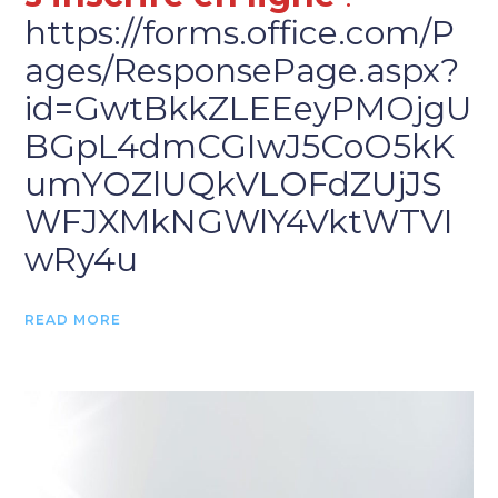
https://forms.office.com/P
ages/ResponsePage.aspx?
id=GwtBkkZLEEeyPMOjgU
BGpL4dmCGIwJ5CoO5kK
umYOZlUQkVLOFdZUjJS
WFJXMkNGWlY4VktWTVI
wRy4u
READ MORE