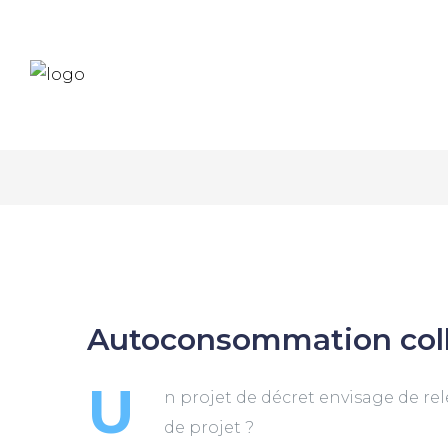
Autoconsommation colle
U
n projet de décret envisage de re
de projet ?