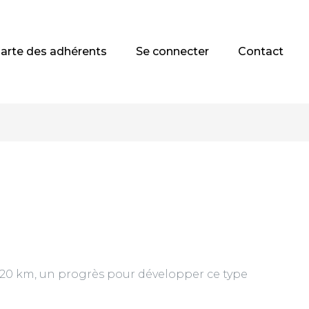
arte des adhérents
Se connecter
Contact
?
à 20 km, un progrès pour développer ce type