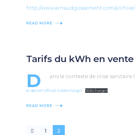
http://www.arnaudgossement.com/archive/2
READ MORE
Tarifs du kWh en vente 
D
ans le contexte de crise sanitaire 
le décret officiel à télécharger
Télécharger
READ MORE
1
2