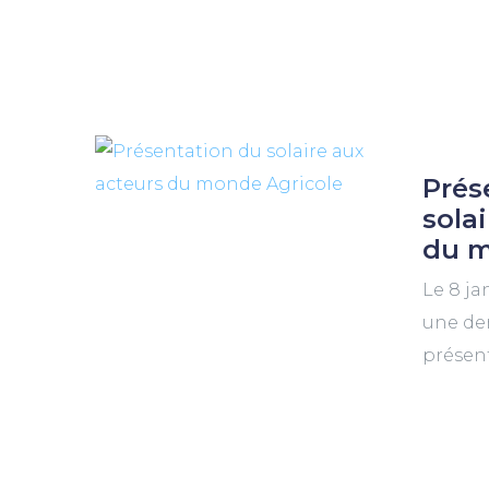
Prés
sola
du m
Le 8 ja
une de
présent