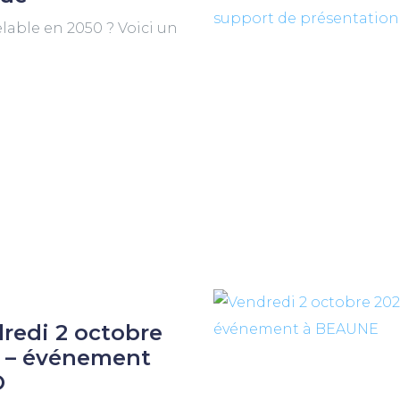
lable en 2050 ? Voici un
redi 2 octobre
 – événement
O