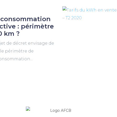
oconsommation
ctive : périmètre
0 km ?
et de décret envisage de
 le périmètre de
consommation...