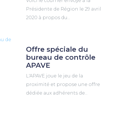
Voici le courrier envoyé à la
Présidente de Région le 29 avril
2020 à propos du...
Offre spéciale du
bureau de contrôle
APAVE
L'APAVE joue le jeu de la
proximité et propose une offre
dédiée aux adhérents de...