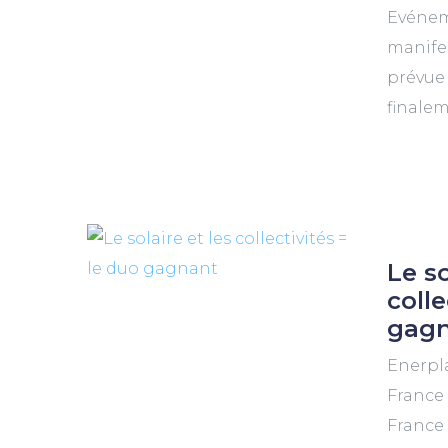
Evénem
manife
prévue
finalem
Le so
colle
gag
Enerpl
France 
France 