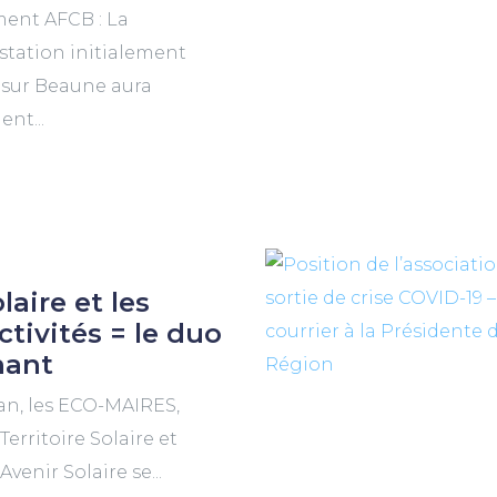
ent AFCB : La
station initialement
 sur Beaune aura
ent...
laire et les
ctivités = le duo
nant
an, les ECO-MAIRES,
Territoire Solaire et
Avenir Solaire se...