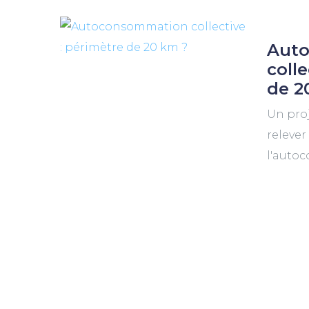
Aut
colle
de 2
Un proj
relever
l'auto