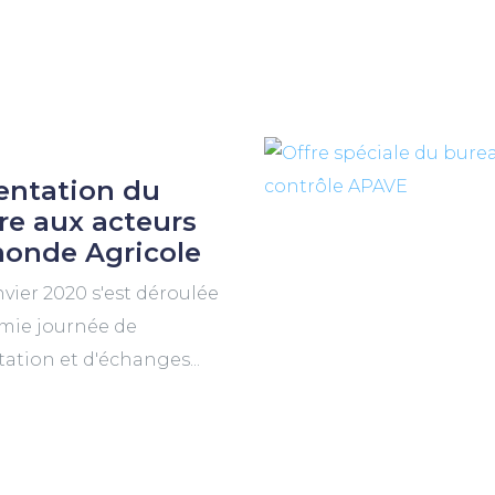
entation du
ire aux acteurs
onde Agricole
nvier 2020 s'est déroulée
mie journée de
ation et d'échanges...