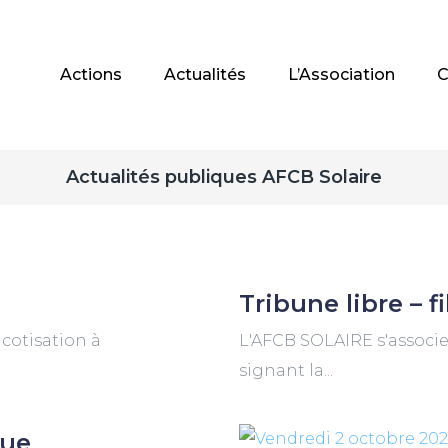
Actions
Actualités
L’Association
C
Actualités publiques AFCB Solaire
Tribune libre – fi
 cotisation à
L'AFCB SOLAIRE s'associe a
signant la...
que