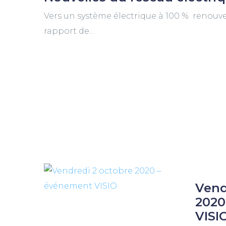
Vers un système électrique à 100 % renouve
rapport de...
Vend
2020
VISI